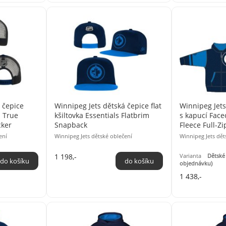
 čepice
Winnipeg Jets dětská čepice flat
Winnipeg Jets
a True
kšiltovka Essentials Flatbrim
s kapucí Face
cker
Snapback
Fleece Full-Zi
ení
Winnipeg Jets dětské oblečení
Winnipeg Jets dět
1 198,-
Varianta
Dětsk
objednávku)
1 438,-