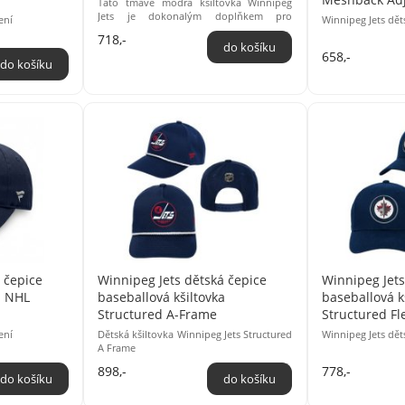
Tato tmavě modrá kšiltovka Winnipeg
Jets je dokonalým doplňkem pro
ení
Winnipeg Jets dět
každého sportovního fanouška. Na
718,-
přední straně ...
658,-
 čepice
Winnipeg Jets dětská čepice
Winnipeg Jets
a NHL
baseballová kšiltovka
baseballová k
Structured A-Frame
Structured Fl
ení
Dětská kšiltovka Winnipeg Jets Structured
Winnipeg Jets dět
A Frame
898,-
778,-