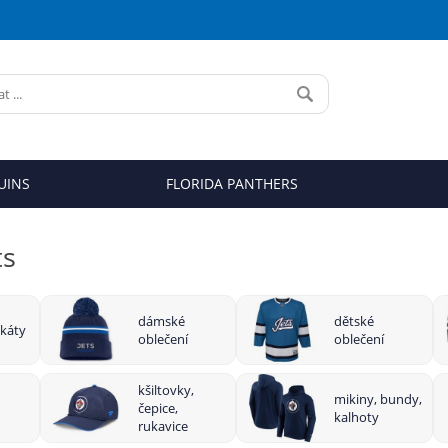
UINS
FLORIDA PANTHERS
ts
dámské
dětské
akáty
oblečení
oblečení
kšiltovky,
mikiny, bundy,
čepice,
kalhoty
rukavice