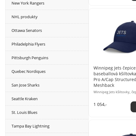
New York Rangers
NHL produkty
Ottawa Senators
Philadelphia Flyers
Pittsburgh Penguins
Winnipeg Jets čepice
Quebec Nordiques
baseballová kšiltovk
Pro A/Cap Structured
Meshback
San Jose Sharks
Winnipeg Jets kšiltovky, če
Seattle Kraken
1 054,-
St. Louis Blues
Tampa Bay Lightning