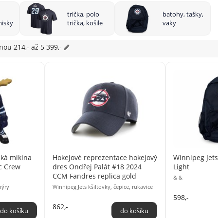
trička, polo
batohy, tašky,
misky
trička, košile
vaky
enou
214,- až 5 399,-
ká mikina
Hokejové reprezentace hokejový
Winnipeg Jet
c Crew
dres Ondřej Palát #18 2024
Light
CCM Fandres replica gold
& &
nýry
Winnipeg Jets kšiltovky, čepice, rukavice
598,-
862,-