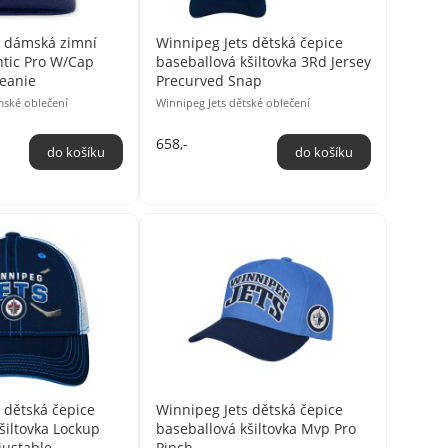
s dámská zimní
Winnipeg Jets dětská čepice
ntic Pro W/Cap
baseballová kšiltovka 3Rd Jersey
eanie
Precurved Snap
mské oblečení
Winnipeg Jets dětské oblečení
658,-
 dětská čepice
Winnipeg Jets dětská čepice
šiltovka Lockup
baseballová kšiltovka Mvp Pro
ustable
Pinch