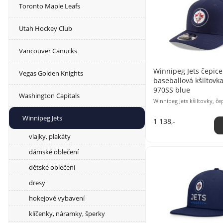
Toronto Maple Leafs
Utah Hockey Club
Vancouver Canucks
Winnipeg Jets čepice
Vegas Golden Knights
baseballová kšiltovk
970SS blue
Washington Capitals
Winnipeg Jets kšiltovky, če
Winnipeg Jets
1 138,-
vlajky, plakáty
dámské oblečení
dětské oblečení
dresy
hokejové vybavení
klíčenky, náramky, šperky