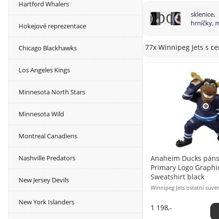
Hartford Whalers
sklenice,
hrníčky, 
Hokejové reprezentace
77x Winnipeg Jets
s c
Chicago Blackhawks
Los Angeles Kings
Minnesota North Stars
Minnesota Wild
Montreal Canadiens
Anaheim Ducks páns
Nashville Predators
Primary Logo Graphi
Sweatshirt black
New Jersey Devils
Winnipeg Jets ostatní suve
New York Islanders
1 198,-