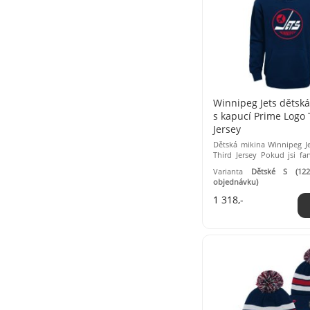
Winnipeg Jets dětsk
s kapucí Prime Logo 
Jersey
Dětská mikina Winnipeg J
Third Jersey Pokud jsi f
Winnipeg Jets, tak tato miki
Varianta
Dětské S (12
objednávku)
1 318,-