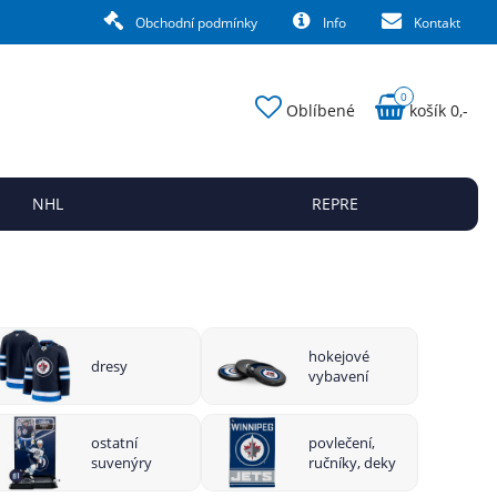
Obchodní podmínky
Info
Kontakt
0
Oblíbené
košík 0,-
NHL
REPRE
hokejové
dresy
vybavení
ostatní
povlečení,
suvenýry
ručníky, deky