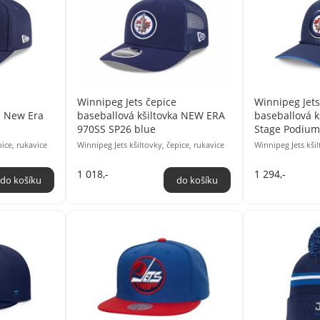
Winnipeg Jets čepice
Winnipeg Jets
a New Era
baseballová kšiltovka NEW ERA
baseballová k
970SS SP26 blue
Stage Podium
pice, rukavice
Winnipeg Jets kšiltovky, čepice, rukavice
Winnipeg Jets kšil
1 018,-
1 294,-