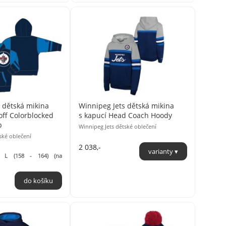
 dětská mikina
Winnipeg Jets dětská mikina
off Colorblocked
s kapucí Head Coach Hoody
p
Winnipeg Jets dětské oblečení
ské oblečení
2 038,-
é L (158 - 164) (na