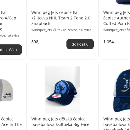
flat
Winnipeg Jets čepice flat
Winnipeg Jet
Pro A/Cap
kšiltovka NHL Team 2 Tone 2.0
čepice Authe
or
Snapback
Cuffed Pom B
le
Winnipeg Jets kšiltovky, čepice, rukavice
Winnipeg Jets dá
pice, rukavice
898,-
1 054,-
 čepice
Winnipeg Jets dětská čepice
Winnipeg Jets
a Ace In The
baseballová kšiltovka Big Face
baseballová k
Meshback Adj