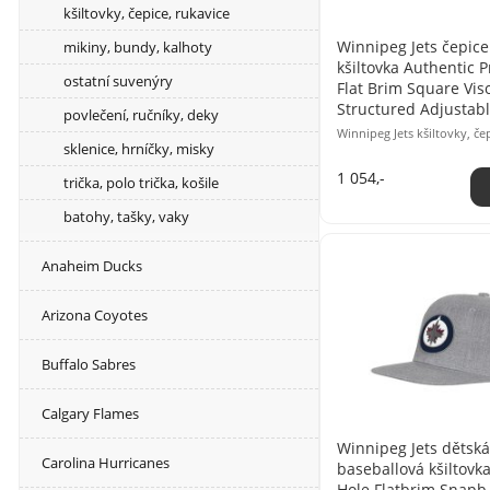
kšiltovky, čepice, rukavice
Winnipeg Jets čepice 
mikiny, bundy, kalhoty
kšiltovka Authentic 
ostatní suvenýry
Flat Brim Square Vis
Structured Adjustab
povlečení, ručníky, deky
Winnipeg Jets kšiltovky, če
sklenice, hrníčky, misky
1 054,-
trička, polo trička, košile
batohy, tašky, vaky
Anaheim Ducks
Arizona Coyotes
Buffalo Sabres
Calgary Flames
Winnipeg Jets dětská
Carolina Hurricanes
baseballová kšiltovk
Hole Flatbrim Snapb