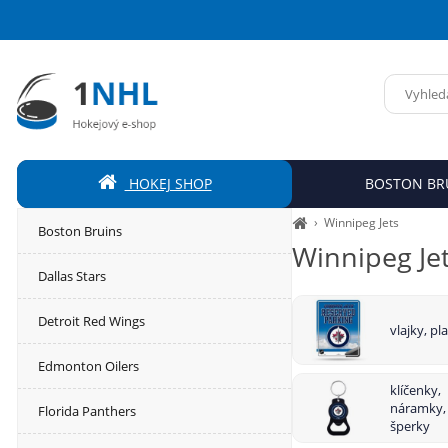
HOKEJ SHOP
BOSTON BR
›
Winnipeg Jets
Boston Bruins
Winnipeg Je
Dallas Stars
Detroit Red Wings
vlajky, pl
Edmonton Oilers
klíčenky,
náramky,
Florida Panthers
šperky