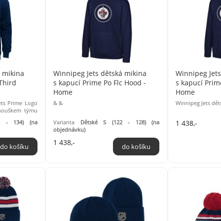
á mikina
Winnipeg Jets dětská mikina
Winnipeg Jets
Third
s kapucí Prime Po Flc Hood -
s kapucí Prim
Home
Home
ets Prime Logo
& &
Winnipeg Jets dět
anouškem týmu
na kolekce ...
2 - 134) (na
Varianta
Dětské S (122 - 128) (na
1 438,-
objednávku)
1 438,-