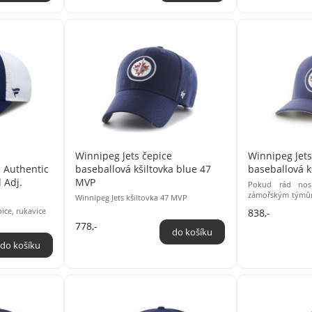
Winnipeg Jets čepice
Winnipeg Jets
a Authentic
baseballová kšiltovka blue 47
baseballová k
 Adj.
MVP
Pokud rád nosí
zámořským týmům
Winnipeg Jets kšiltovka 47 MVP
kšiltovek Cold Zon
pice, rukavice
838,-
778,-