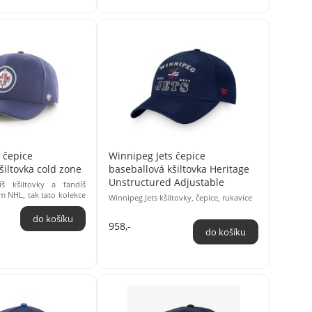
 čepice
Winnipeg Jets čepice
šiltovka cold zone
baseballová kšiltovka Heritage
Unstructured Adjustable
š kšiltovky a fandíš
 NHL, tak tato kolekce
Winnipeg Jets kšiltovky, čepice, rukavice
e je přímo pro tebe! ...
958,-