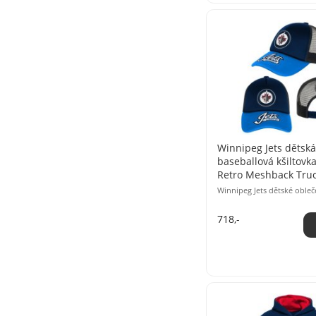
Winnipeg Jets dětská
baseballová kšiltovk
Retro Meshback Tru
Winnipeg Jets dětské obleč
718,-