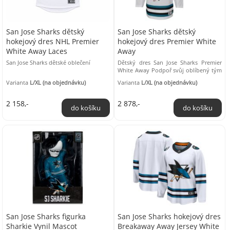
San Jose Sharks dětský
San Jose Sharks dětský
hokejový dres NHL Premier
hokejový dres Premier White
White Away Laces
Away
San Jose Sharks dětské oblečení
Dětský dres San Jose Sharks Premier
White Away Podpoř svůj oblíbený tým
a trénuj ve stejných dresech jako
Varianta
L/XL (na objednávku)
Varianta
L/XL (na objednávku)
profesionální ...
2 158,-
2 878,-
San Jose Sharks figurka
San Jose Sharks hokejový dres
Sharkie Vynil Mascot
Breakaway Away Jersey White