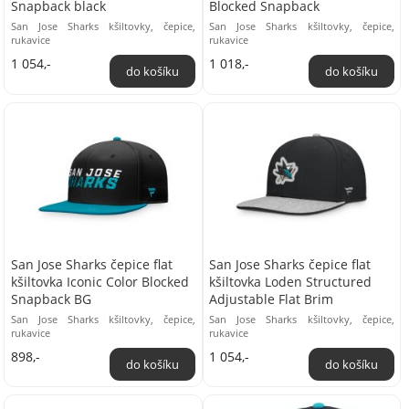
Snapback black
Blocked Snapback
San Jose Sharks kšiltovky, čepice,
San Jose Sharks kšiltovky, čepice,
rukavice
rukavice
1 054,-
1 018,-
San Jose Sharks čepice flat
San Jose Sharks čepice flat
kšiltovka Iconic Color Blocked
kšiltovka Loden Structured
Snapback BG
Adjustable Flat Brim
San Jose Sharks kšiltovky, čepice,
San Jose Sharks kšiltovky, čepice,
rukavice
rukavice
898,-
1 054,-