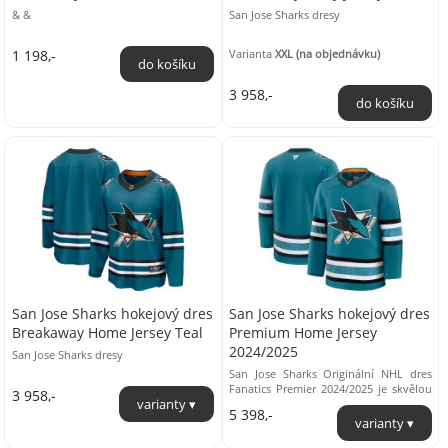
& &
San Jose Sharks dresy
1 198,-
Varianta
XXL (na objednávku)
3 958,-
San Jose Sharks hokejový dres
San Jose Sharks hokejový dres
Breakaway Home Jersey Teal
Premium Home Jersey
2024/2025
San Jose Sharks dresy
San Jose Sharks Originální NHL dres
Fanatics Premier 2024/2025 je skvělou
3 958,-
volbou pro každého fanouška, který
5 398,-
chce ...