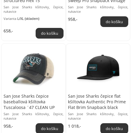
Structured Flex 15
Sweep Pro Snapback Vintage
San Jose Sharks kšiltovky, čepice,
San Jose Sharks kšiltovky, čepice,
rukavice
rukavice
Varianta
L/XL (skladem)
958,-
658,-
San Jose Sharks čepice
San Jose Sharks čepice flat
baseballová kšiltovka
kšiltovka Authentic Pro Prime
Tuscaloosa ´47 CLEAN UP
Flat Brim Snapback black
San Jose Sharks kšiltovky, čepice,
San Jose Sharks kšiltovky, čepice,
rukavice
rukavice
958,-
1 018,-