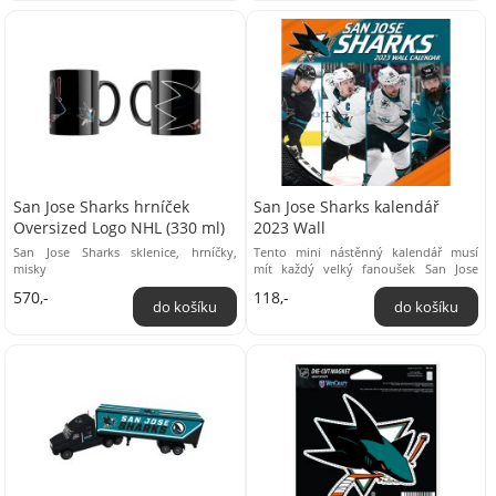
San Jose Sharks hrníček
San Jose Sharks kalendář
Oversized Logo NHL (330 ml)
2023 Wall
San Jose Sharks sklenice, hrníčky,
Tento mini nástěnný kalendář musí
misky
mít každý velký fanoušek San Jose
Sharks! Nástěnný kalendář San Jose
570,-
118,-
Sharks ...