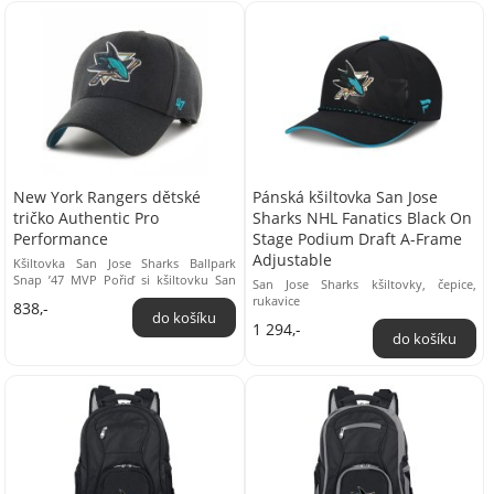
New York Rangers dětské
Pánská kšiltovka San Jose
tričko Authentic Pro
Sharks NHL Fanatics Black On
Performance
Stage Podium Draft A-Frame
Adjustable
Kšiltovka San Jose Sharks Ballpark
Snap ’47 MVP Pořiď si kšiltovku San
San Jose Sharks kšiltovky, čepice,
Jose Sharks Ballpark Snap ’47 MVP
rukavice
838,-
a ukaž ...
1 294,-