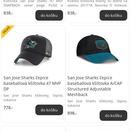
Kšiltovka San Jose Sharks ’47 MVP
Kvalitní kšiltovka značky ’47 Brand na
SNAPBACK camel beige Pořiď si
sezónu 2017/18. Novinka !!! Velikost:
kšiltovku San Jose Sharks ’47 MVP
univerzální. Materiál: 100% bavlna ...
838,-
838,-
Snapback camel ...
sklad.
San Jose Sharks čepice
San Jose Sharks čepice
baseballová kšiltovka 47 MVP
baseballová kšiltovka A/CAP
DP
Structured Adjustable
Meshback
San Jose Sharks kšiltovky, čepice,
rukavice
San Jose Sharks kšiltovky, čepice,
rukavice
778,-
898,-