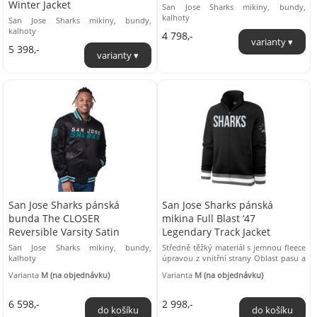
Winter Jacket
San Jose Sharks mikiny, bundy,
kalhoty
San Jose Sharks mikiny, bundy,
kalhoty
4 798,-
5 398,-
San Jose Sharks pánská
San Jose Sharks pánská
bunda The CLOSER
mikina Full Blast ‘47
Reversible Varsity Satin
Legendary Track Jacket
San Jose Sharks mikiny, bundy,
Středně těžký materiál s jemnou fleece
kalhoty
úpravou z vnitřní strany Oblast pasu a
rukávy jsou zakončené do úpletu ...
Varianta
M (na objednávku)
Varianta
M (na objednávku)
6 598,-
2 998,-