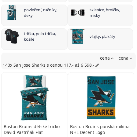
povlečení, ručníky,
sklenice, hrníčky,
deky
misky
trička, polo trička,
vlajky, plakáty
košile
cena
cena
140x San Jose Sharks
s cenou
117,- až 6 598,-
Boston Bruins dětské tričko
Boston Bruins pánská mikina
David Pastrňák Flat
NHL Decent Logo