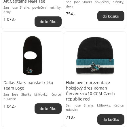
Alt.Captains N&N Tee
San Jose Sharks povlečení, ručníky,
deky
San Jose Sharks povlečení, ručníky,
deky
754,-
1 078,-
Dallas Stars pánské tričko
Hokejové reprezentace
Team Logo
hokejový dres Roman
Červenka #10 CCM Czech
San Jose Sharks kšiltovky, čepice,
republic red
rukavice
San Jose Sharks kšiltovky, čepice,
1 042,-
rukavice
718,-