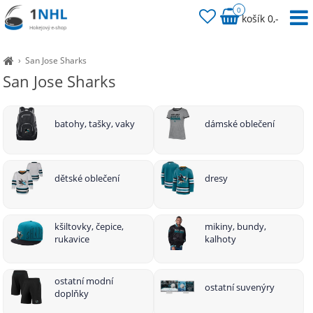
0
košík 0,-
›
San Jose Sharks
San Jose Sharks
batohy, tašky, vaky
dámské oblečení
dětské oblečení
dresy
kšiltovky, čepice,
mikiny, bundy,
rukavice
kalhoty
ostatní modní
ostatní suvenýry
doplňky