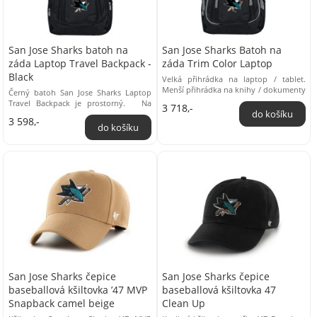
San Jose Sharks batoh na
San Jose Sharks Batoh na
záda Laptop Travel Backpack -
záda Trim Color Laptop
Black
Velká přihrádka na laptop / tablet.
Menší přihrádka na knihy / dokumenty
Černý batoh San Jose Sharks Laptop
Kapsa na MP3 / Media Boční kapsy
Travel Backpack je prostorný. Na
3 718,-
Polstrovaná ...
laptop poslouží velká kapsa, kterou
3 598,-
doplňují ...
San Jose Sharks čepice
San Jose Sharks čepice
baseballová kšiltovka ’47 MVP
baseballová kšiltovka 47
Snapback camel beige
Clean Up