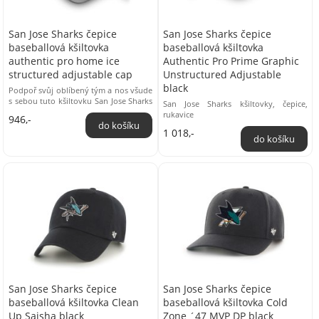
San Jose Sharks čepice
San Jose Sharks čepice
baseballová kšiltovka
baseballová kšiltovka
authentic pro home ice
Authentic Pro Prime Graphic
structured adjustable cap
Unstructured Adjustable
black
Podpoř svůj oblíbený tým a nos všude
s sebou tuto kšiltovku San Jose Sharks
San Jose Sharks kšiltovky, čepice,
Authentic Pro Home Ice Structured
rukavice
946,-
Adjustable ...
1 018,-
San Jose Sharks čepice
San Jose Sharks čepice
baseballová kšiltovka Clean
baseballová kšiltovka Cold
Up Sajsha black
Zone ´47 MVP DP black