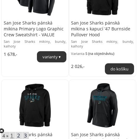
San Jose Sharks pánská
San Jose Sharks pánská
mikina Primary Logo Graphic
mikina s kapucí ’47 Burnside
Crew Sweatshirt - VALUE
Pullover Hood
San Jose Sharks mikiny, bundy,
San Jose Sharks mikiny, bundy,
kalhoty
kalhoty
1 678,-
Varianta
S (na objednávku)
2 026,-
San Jose Sharks pánská
San Jose Sharks pánská
1
2
3
4 »