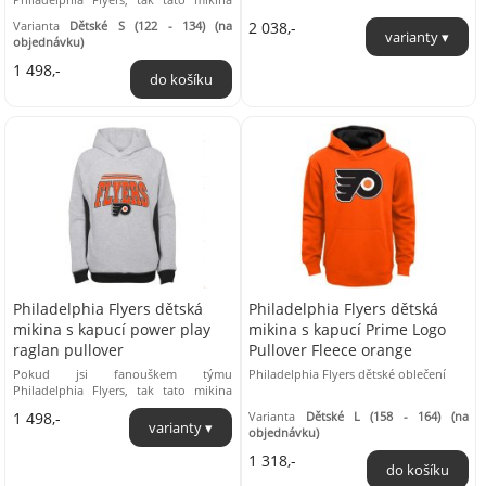
kolekce Faceoff Colorblocked Fleece
Varianta
Dětské S (122 - 134) (na
2 038,-
Full Zip je přímo pro ...
objednávku)
1 498,-
Philadelphia Flyers dětská
Philadelphia Flyers dětská
mikina s kapucí power play
mikina s kapucí Prime Logo
raglan pullover
Pullover Fleece orange
Pokud jsi fanouškem týmu
Philadelphia Flyers dětské oblečení
Philadelphia Flyers, tak tato mikina
kolekce Power Play Raglan Pullover je
1 498,-
Varianta
Dětské L (158 - 164) (na
přímo pro tebe! Hřejivý ...
objednávku)
1 318,-