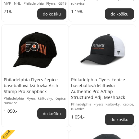
MVP NHL Philadelphia Flyers GS19
rukavice
v černé barvě bude skvělým parťákem
718,-
1 198,-
na zápas ...
Philadelphia Flyers čepice
Philadelphia Flyers čepice
baseballová kšiltovka Arch
baseballová kšiltovka
Stamp Pro Snapback
Authentic Pro A/Cap
Structured Adj. Meshback
Philadelphia Flyers kšiltovky, čepice,
rukavice
Philadelphia Flyers kšiltovky, čepice,
rukavice
1 050,-
1 054,-
sklad.