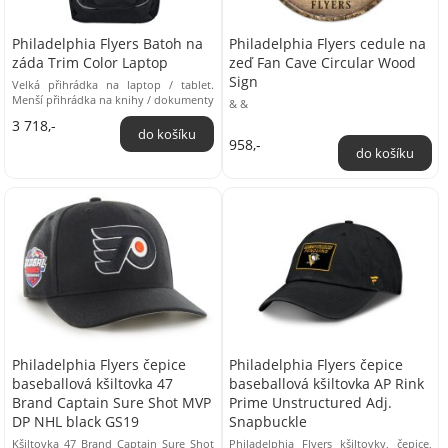
Philadelphia Flyers Batoh na
Philadelphia Flyers cedule na
záda Trim Color Laptop
zeď Fan Cave Circular Wood
Sign
Velká přihrádka na laptop / tablet.
Menší přihrádka na knihy / dokumenty
& &
Kapsa na MP3 / Media Boční kapsy
3 718,-
Polstrovaná ...
958,-
Philadelphia Flyers čepice
Philadelphia Flyers čepice
baseballová kšiltovka 47
baseballová kšiltovka AP Rink
Brand Captain Sure Shot MVP
Prime Unstructured Adj.
DP NHL black GS19
Snapbuckle
Kšiltovka 47 Brand Captain Sure Shot
Philadelphia Flyers kšiltovky, čepice,