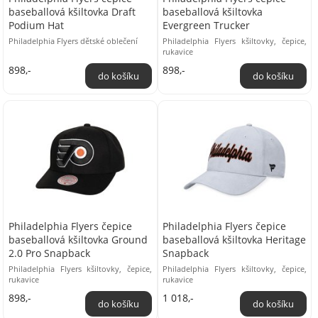
baseballová kšiltovka Draft
baseballová kšiltovka
Podium Hat
Evergreen Trucker
Philadelphia Flyers dětské oblečení
Philadelphia Flyers kšiltovky, čepice,
rukavice
898,-
898,-
Philadelphia Flyers čepice
Philadelphia Flyers čepice
baseballová kšiltovka Ground
baseballová kšiltovka Heritage
2.0 Pro Snapback
Snapback
Philadelphia Flyers kšiltovky, čepice,
Philadelphia Flyers kšiltovky, čepice,
rukavice
rukavice
898,-
1 018,-