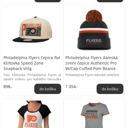
Philadelphia Flyers čepice flat
Philadelphia Flyers dámská
kšiltovka Speed Zone
zimní čepice Authentic Pro
Snapback Vntg
W/Cap Cuffed Pom Beanie
Tato kšiltovka Philadelphia Flyers je
Philadelphia Flyers dámské oblečení
ideální volbou pro každého fanouška
tohoto ikonického hokejového týmu.
898,-
1 054,-
Kšiltovka ...