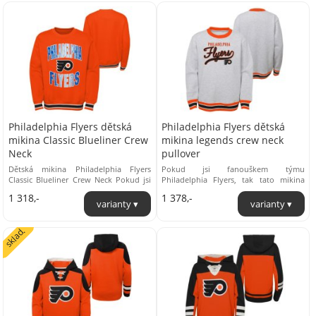
Philadelphia Flyers dětská
Philadelphia Flyers dětská
mikina Classic Blueliner Crew
mikina legends crew neck
Neck
pullover
Dětská mikina Philadelphia Flyers
Pokud jsi fanouškem týmu
Classic Blueliner Crew Neck Pokud jsi
Philadelphia Flyers, tak tato mikina
fanouškem týmu Philadelphia Flyers,
kolekce Legends Crew Neck Pullover je
1 318,-
1 378,-
tak tato ...
přímo pro tebe! Hřejivý ...
sklad.