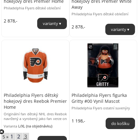
hokejový dres Premier Home
hokejový dres Premier White
Away
Philadelphia Flyers dětské oblečení
Philadelphia Flyers dětské oblečení
2 878,-
2 878,-
Philadelphia Flyers dětský
Philadelphia Flyers figurka
hokejový dres Reebok Premier
Gritty #00 Vynil Mascot
Home
Philadelphia Flyers ostatní suvenýry
Originální fan dětský NHL dres Reebok
navržený a vyrobený jako fan verze on
1 198,-
ice. Dres je vyroben z pevného 100% ...
Varianta
L/XL (na objednávku)
1
2
3
5 »
2 758,-