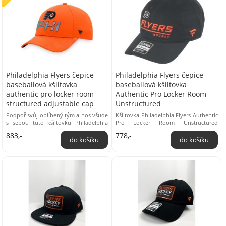
Philadelphia Flyers čepice
Philadelphia Flyers čepice
baseballová kšiltovka
baseballová kšiltovka
authentic pro locker room
Authentic Pro Locker Room
structured adjustable cap
Unstructured
Podpoř svůj oblíbený tým a nos všude
Kšiltovka Philadelphia Flyers Authentic
s sebou tuto kšiltovku Philadelphia
Pro Locker Room Unstructured
Flyers Authentic Pro Locker Room
Adjustable Cap Univerzální pánská
883,-
778,-
Structured ...
velikost nastavitelná ...