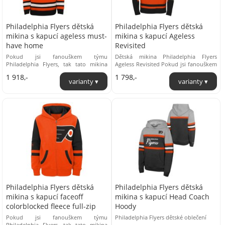
Philadelphia Flyers dětská
Philadelphia Flyers dětská
mikina s kapucí ageless must-
mikina s kapucí Ageless
have home
Revisited
Pokud jsi fanouškem týmu
Dětská mikina Philadelphia Flyers
Philadelphia Flyers, tak tato mikina
Ageless Revisited Pokud jsi fanouškem
kolekce Must Have Home je přímo pro
týmu Philadelphia Flyers, tak tato
1 918,-
1 798,-
tebe! Hřejivý příjemný ...
mikina kolekce ...
Philadelphia Flyers dětská
Philadelphia Flyers dětská
mikina s kapucí faceoff
mikina s kapucí Head Coach
colorblocked fleece full-zip
Hoody
Pokud jsi fanouškem týmu
Philadelphia Flyers dětské oblečení
Philadelphia Flyers, tak tato mikina