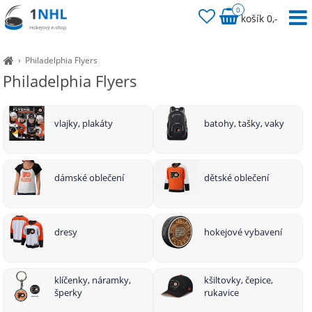
0
košík 0,-
›
Philadelphia Flyers
Philadelphia Flyers
vlajky, plakáty
batohy, tašky, vaky
dámské oblečení
dětské oblečení
dresy
hokejové vybavení
klíčenky, náramky,
kšiltovky, čepice,
šperky
rukavice