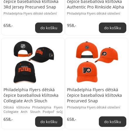
čepice baseballová kšiltovka
čepice baseballová kšiltovka
3Rd Jersey Precurved Snap
Authentic Pro Rinkside Alpha
Philadelphia Flyers dětské oblečení
Philadelphia Flyers dětské oblečení
658,-
958,-
Philadelphia Flyers dětská
Philadelphia Flyers dětská
čepice baseballová kšiltovka
čepice baseballová kšiltovka
Collegiate Arch Slouch
Precurved Snap
Dětská kšiltovka Philadelphia Flyers
Philadelphia Flyers dětské oblečení
Collegiate Arch Slouch Podpoř svůj
oblíbený tým a nos všude s sebou tuto
658,-
658,-
kšiltovku ...