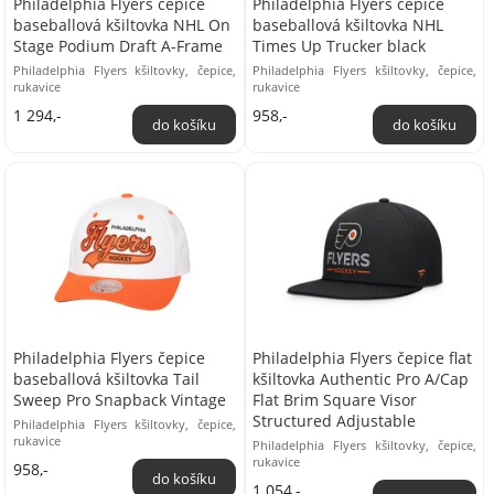
Philadelphia Flyers čepice
Philadelphia Flyers čepice
baseballová kšiltovka NHL On
baseballová kšiltovka NHL
Stage Podium Draft A-Frame
Times Up Trucker black
Philadelphia Flyers kšiltovky, čepice,
Philadelphia Flyers kšiltovky, čepice,
rukavice
rukavice
1 294,-
958,-
Philadelphia Flyers čepice
Philadelphia Flyers čepice flat
baseballová kšiltovka Tail
kšiltovka Authentic Pro A/Cap
Sweep Pro Snapback Vintage
Flat Brim Square Visor
Structured Adjustable
Philadelphia Flyers kšiltovky, čepice,
rukavice
Philadelphia Flyers kšiltovky, čepice,
rukavice
958,-
1 054,-