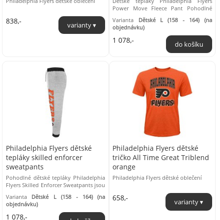
Philadelphia Flyers dětské oblečení
Dětské tepláky Philadelphia Flyers
Power Move Fleece Pant Pohodlné
dětské tepláky Philadelphia Flyers
838,-
Varianta
Dětské L (158 - 164) (na
Power Move ...
objednávku)
1 078,-
Philadelphia Flyers dětské
Philadelphia Flyers dětské
tepláky skilled enforcer
tričko All Time Great Triblend
sweatpants
orange
Pohodlné dětské tepláky Philadelphia
Philadelphia Flyers dětské oblečení
Flyers Skilled Enforcer Sweatpants jsou
ušité z kvalitního měkkého materiálu.
Varianta
Dětské L (158 - 164) (na
658,-
...
objednávku)
1 078,-