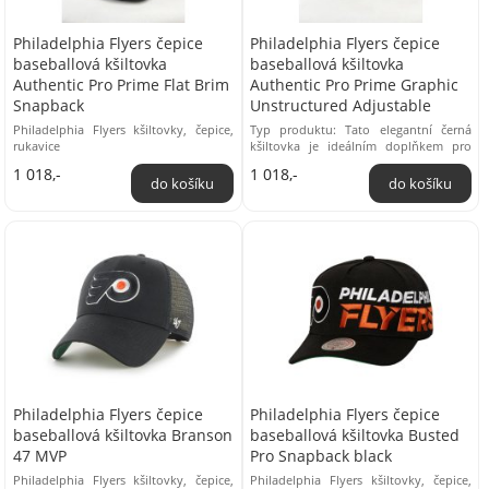
Philadelphia Flyers čepice
Philadelphia Flyers čepice
baseballová kšiltovka
baseballová kšiltovka
Authentic Pro Prime Flat Brim
Authentic Pro Prime Graphic
Snapback
Unstructured Adjustable
Philadelphia Flyers kšiltovky, čepice,
Typ produktu: Tato elegantní černá
rukavice
kšiltovka je ideálním doplňkem pro
každého fanouška týmu Philadelphia
1 018,-
1 018,-
Flyers. ...
Philadelphia Flyers čepice
Philadelphia Flyers čepice
baseballová kšiltovka Branson
baseballová kšiltovka Busted
47 MVP
Pro Snapback black
Philadelphia Flyers kšiltovky, čepice,
Philadelphia Flyers kšiltovky, čepice,