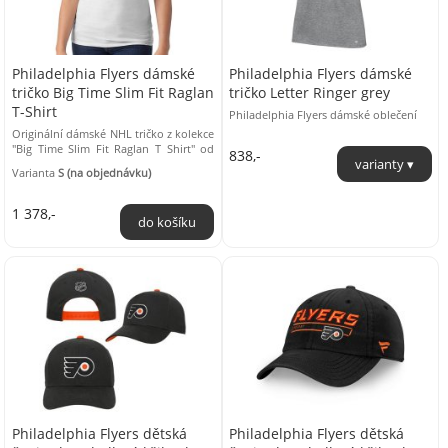
Philadelphia Flyers dámské
Philadelphia Flyers dámské
tričko Big Time Slim Fit Raglan
tričko Letter Ringer grey
T-Shirt
Philadelphia Flyers dámské oblečení
Originální dámské NHL tričko z kolekce
"Big Time Slim Fit Raglan T Shirt" od
838,-
firmy ’47 Brand. Materiál: ...
Varianta
S (na objednávku)
1 378,-
Philadelphia Flyers dětská
Philadelphia Flyers dětská