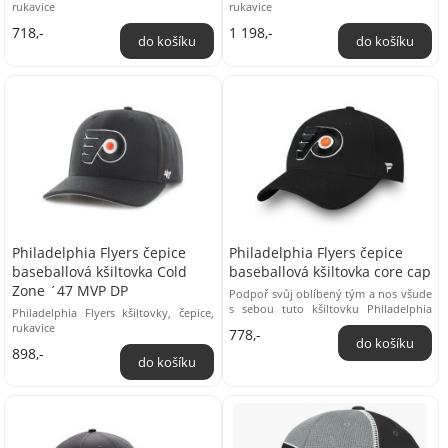
rukavice
rukavice
718,-
1 198,-
Philadelphia Flyers čepice
Philadelphia Flyers čepice
baseballová kšiltovka Cold
baseballová kšiltovka core cap
Zone ´47 MVP DP
Podpoř svůj oblíbený tým a nos všude
s sebou tuto kšiltovku Philadelphia
Philadelphia Flyers kšiltovky, čepice,
Flyers Core Cap. Jednoduchý design
rukavice
778,-
v charakteristických ...
898,-