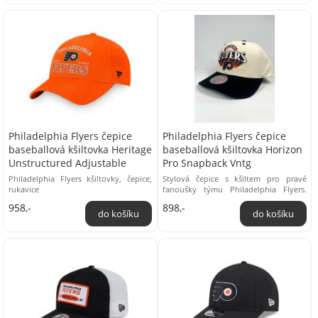
Philadelphia Flyers čepice
Philadelphia Flyers čepice
baseballová kšiltovka Heritage
baseballová kšiltovka Horizon
Unstructured Adjustable
Pro Snapback Vntg
Philadelphia Flyers kšiltovky, čepice,
Stylová čepice s kšiltem pro pravé
rukavice
fanoušky týmu Philadelphia Flyers.
Tato čepice je ideálním doplňkem pro
958,-
898,-
každého, ...