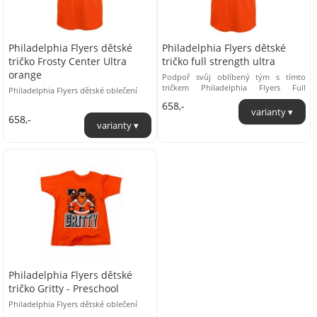
Philadelphia Flyers dětské
Philadelphia Flyers dětské
tričko Frosty Center Ultra
tričko full strength ultra
orange
Podpoř svůj oblíbený tým s tímto
tričkem Philadelphia Flyers Full
Philadelphia Flyers dětské oblečení
Strength Ultra. Tričko je ušité z
658,-
měkkého ...
658,-
Philadelphia Flyers dětské
tričko Gritty - Preschool
Philadelphia Flyers dětské oblečení