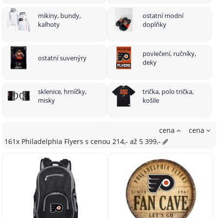
mikiny, bundy,
ostatní modní
kalhoty
doplňky
povlečení, ručníky,
ostatní suvenýry
deky
sklenice, hrníčky,
trička, polo trička,
misky
košile
cena
cena
161x Philadelphia Flyers
s cenou
214,- až 5 399,-