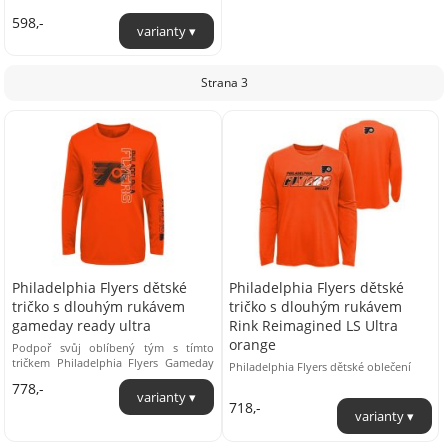
598,-
Strana 3
Philadelphia Flyers dětské
Philadelphia Flyers dětské
tričko s dlouhým rukávem
tričko s dlouhým rukávem
gameday ready ultra
Rink Reimagined LS Ultra
orange
Podpoř svůj oblíbený tým s tímto
tričkem Philadelphia Flyers Gameday
Philadelphia Flyers dětské oblečení
Ready Ultra. Tričko je ušité z měkkého
778,-
materiálu ...
718,-