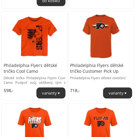
Philadelphia Flyers dětské
Philadelphia Flyers dětské
tričko Cool Camo
tričko Customer Pick Up
Dětské tričko Philadelphia Flyers Cool
Philadelphia Flyers dětské oblečení
Camo Podpoř svůj oblíbený tým s
tímto tričkem Philadelphia Flyers Cool
598,-
718,-
...