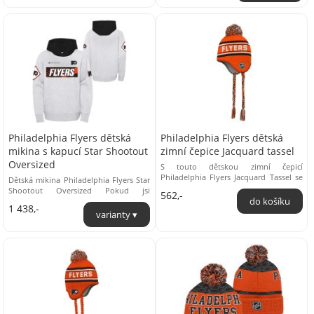
Philadelphia Flyers dětská
Philadelphia Flyers dětská
mikina s kapucí Star Shootout
zimní čepice Jacquard tassel
Oversized
S touto dětskou zimní čepicí
Philadelphia Flyers Jacquard Tassel se
Dětská mikina Philadelphia Flyers Star
v davu určitě neztratíš! Hřejivá
Shootout Oversized Pokud jsi
562,-
podšívka ...
fanouškem týmu Philadelphia Flyers,
1 438,-
tak tato mikina ...