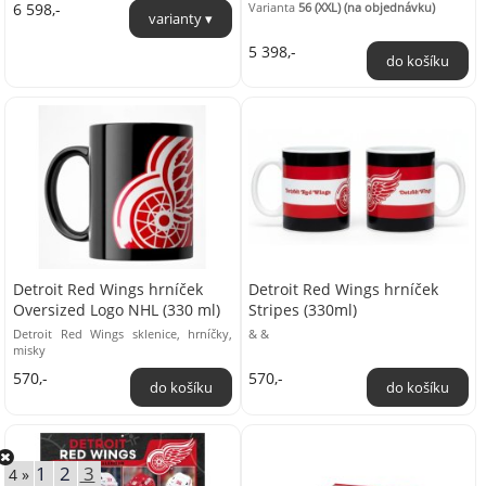
6 598,-
Varianta
56 (XXL) (na objednávku)
fanouška, který ...
5 398,-
Detroit Red Wings hrníček
Detroit Red Wings hrníček
Oversized Logo NHL (330 ml)
Stripes (330ml)
Detroit Red Wings sklenice, hrníčky,
& &
misky
570,-
570,-
1
2
3
4 »