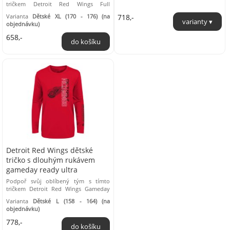
tričkem Detroit Red Wings Full
Strength Ultra. Tričko je ušité z
Varianta
Dětské XL (170 - 176) (na
718,-
měkkého materiálu ...
objednávku)
658,-
Detroit Red Wings dětské
tričko s dlouhým rukávem
gameday ready ultra
Podpoř svůj oblíbený tým s tímto
tričkem Detroit Red Wings Gameday
Ready Ultra. Tričko je ušité z měkkého
Varianta
Dětské L (158 - 164) (na
materiálu ...
objednávku)
778,-