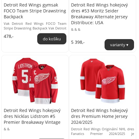
Detroit Red Wings gymsak
Detroit Red Wings hokejový
FOCO Team Stripe Drawstring
dres #53 Moritz Seider
Backpack
Breakaway Alternate Jersey
Distribuce: USA
Vak Detroit Red Wings FOCO Team
Stripe Drawstring Backpack Vak Detroit
& & &
Red Wings FOCO Team Stripe
478,-
Drawstring Backpack potěší ...
5 398,-
Detroit Red Wings hokejový
Detroit Red Wings hokejový
dres Nicklas Lidstrom #5
dres Premium Home Jersey
Premier Breakaway Vintage
2024/2025
& &
Detroit Red Wings Originální NHL dres
Fanatics Premier 2024/2025 je
dokonalým kouskem pro každého