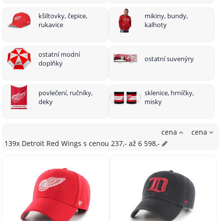
kšiltovky, čepice,
mikiny, bundy,
rukavice
kalhoty
ostatní modní
ostatní suvenýry
doplňky
povlečení, ručníky,
sklenice, hrníčky,
deky
misky
cena
cena
139x Detroit Red Wings
s cenou
237,- až 6 598,-