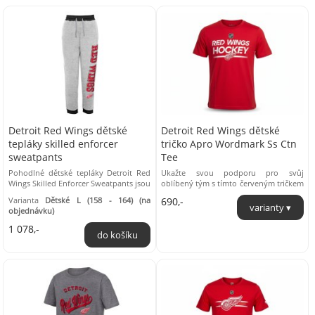
Detroit Red Wings dětské
Detroit Red Wings dětské
tepláky skilled enforcer
tričko Apro Wordmark Ss Ctn
sweatpants
Tee
Pohodlné dětské tepláky Detroit Red
Ukažte svou podporu pro svůj
Wings Skilled Enforcer Sweatpants jsou
oblíbený tým s tímto červeným tričkem
ušité z kvalitního měkkého materiálu.
Detroit Red Wings. Toto tričko,
Varianta
Dětské L (158 - 164) (na
690,-
...
vyrobené z ...
objednávku)
1 078,-