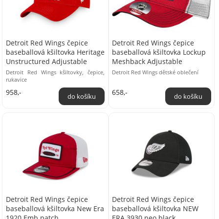
Detroit Red Wings čepice
Detroit Red Wings čepice
baseballová kšiltovka Heritage
baseballová kšiltovka Lockup
Unstructured Adjustable
Meshback Adjustable
Detroit Red Wings kšiltovky, čepice,
Detroit Red Wings dětské oblečení
rukavice
958,-
658,-
Detroit Red Wings čepice
Detroit Red Wings čepice
baseballová kšiltovka New Era
baseballová kšiltovka NEW
1920 Emb patch
ERA 3930 neo black