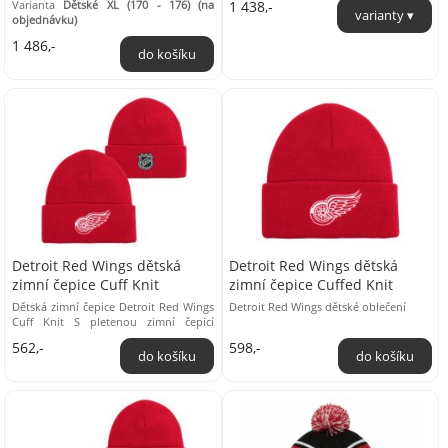
Varianta
Dětské XL (170 - 176) (na
1 438,-
Hřejivý ...
tak tato mikina ...
objednávku)
1 486,-
Detroit Red Wings dětská
Detroit Red Wings dětská
zimní čepice Cuff Knit
zimní čepice Cuffed Knit
Dětská zimní čepice Detroit Red Wings
Detroit Red Wings dětské oblečení
Cuff Knit S pletenou zimní čepicí
Detroit Red Wings kolekce Cuff Knit se
562,-
598,-
v ...