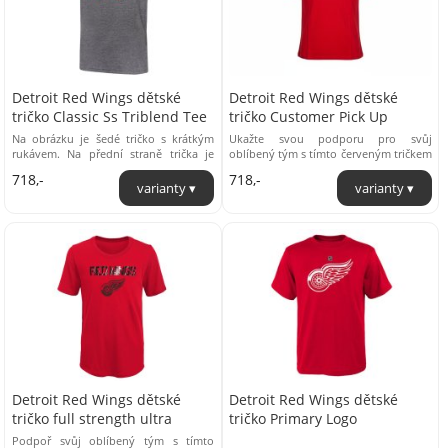
Detroit Red Wings dětské
Detroit Red Wings dětské
tričko Classic Ss Triblend Tee
tričko Customer Pick Up
Na obrázku je šedé tričko s krátkým
Ukažte svou podporu pro svůj
rukávem. Na přední straně trička je
oblíbený tým s tímto červeným tričkem
nápis "DETROIT Red Wings" v ...
Detroit Red Wings. Toto tričko,
718,-
718,-
vyrobené z ...
Detroit Red Wings dětské
Detroit Red Wings dětské
tričko full strength ultra
tričko Primary Logo
Podpoř svůj oblíbený tým s tímto