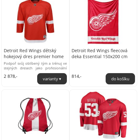
Detroit Red Wings dětský
Detroit Red Wings fleecová
hokejový dres premier home
deka Essential 150x200 cm
Podpoř svůj oblíbený tým a trénuj ve
stejných dresech jako profesionální
hokejisté. Nenech si ujít dres týmu ...
2 878,-
814,-