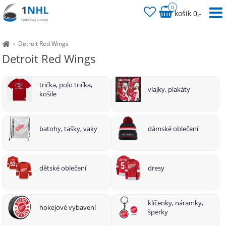
0
košík 0,-
›
Detroit Red Wings
Detroit Red Wings
trička, polo trička,
vlajky, plakáty
košile
batohy, tašky, vaky
dámské oblečení
dětské oblečení
dresy
klíčenky, náramky,
hokejové vybavení
šperky