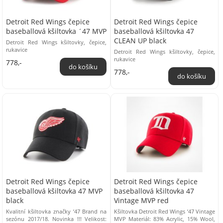
Detroit Red Wings čepice
Detroit Red Wings čepice
baseballová kšiltovka ´47 MVP
baseballová kšiltovka 47
CLEAN UP black
Detroit Red Wings kšiltovky, čepice,
rukavice
Detroit Red Wings kšiltovky, čepice,
rukavice
778,-
778,-
Detroit Red Wings čepice
Detroit Red Wings čepice
baseballová kšiltovka 47 MVP
baseballová kšiltovka 47
black
Vintage MVP red
Kvalitní kšiltovka značky ’47 Brand na
Kšiltovka Detroit Red Wings ’47 Vintage
sezónu 2017/18. Novinka !!! Velikost:
MVP Materiál: 83% Acrylic, 15% Wool,