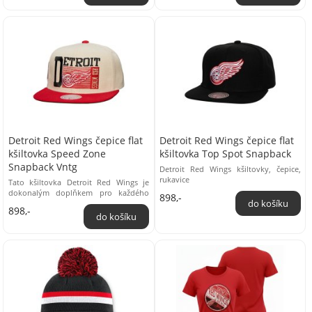
Detroit Red Wings čepice flat
Detroit Red Wings čepice flat
kšiltovka Speed Zone
kšiltovka Top Spot Snapback
Snapback Vntg
Detroit Red Wings kšiltovky, čepice,
rukavice
Tato kšiltovka Detroit Red Wings je
dokonalým doplňkem pro každého
898,-
fanouška tohoto legendárního
898,-
hokejového týmu. ...