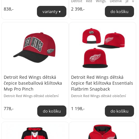
Detroit Red Wings. Deštník je v
červeno bílé barevné kombinace,
838,-
2 398,-
zdobený názvem ...
Detroit Red Wings dětská
Detroit Red Wings dětská
čepice baseballová kšiltovka
čepice flat kšiltovka Essentials
Mvp Pro Pinch
Flatbrim Snapback
Detroit Red Wings dětské oblečení
Detroit Red Wings dětské oblečení
778,-
1 198,-