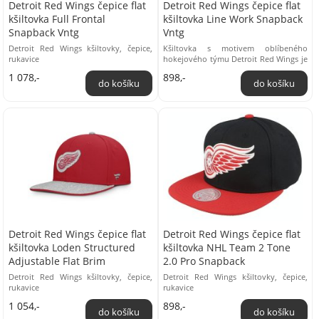
Detroit Red Wings čepice flat
Detroit Red Wings čepice flat
kšiltovka Full Frontal
kšiltovka Line Work Snapback
Snapback Vntg
Vntg
Detroit Red Wings kšiltovky, čepice,
Kšiltovka s motivem oblíbeného
rukavice
hokejového týmu Detroit Red Wings je
ideálním doplňkem pro každého
1 078,-
898,-
fanouška. Tato ...
Detroit Red Wings čepice flat
Detroit Red Wings čepice flat
kšiltovka Loden Structured
kšiltovka NHL Team 2 Tone
Adjustable Flat Brim
2.0 Pro Snapback
Detroit Red Wings kšiltovky, čepice,
Detroit Red Wings kšiltovky, čepice,
rukavice
rukavice
1 054,-
898,-