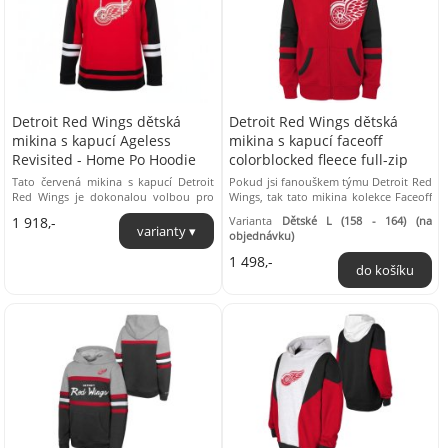
Detroit Red Wings dětská
Detroit Red Wings dětská
mikina s kapucí Ageless
mikina s kapucí faceoff
Revisited - Home Po Hoodie
colorblocked fleece full-zip
Tato červená mikina s kapucí Detroit
Pokud jsi fanouškem týmu Detroit Red
Red Wings je dokonalou volbou pro
Wings, tak tato mikina kolekce Faceoff
každého oddaného sportovního
Colorblocked Fleece Full Zip je přímo
1 918,-
Varianta
Dětské L (158 - 164) (na
fanouška. S černými ...
pro ...
objednávku)
1 498,-