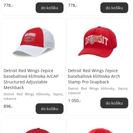
univerzální Materiál: 100% bavlna
2% Spandex Oficiálně licencovaný
778,-
778,-
Oficiální ...
produkt ...
Detroit Red Wings čepice
Detroit Red Wings čepice
baseballová kšiltovka A/CAP
baseballová kšiltovka Arch
Structured Adjustable
Stamp Pro Snapback
Meshback
Detroit Red Wings kšiltovky, čepice,
rukavice
Detroit Red Wings kšiltovky, čepice,
rukavice
1 050,-
898,-