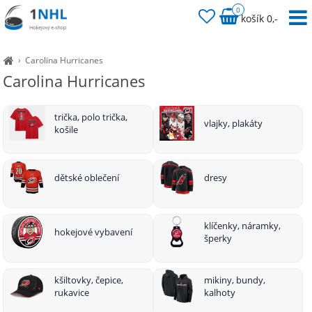
0
košík 0,-
›
Carolina Hurricanes
Carolina Hurricanes
trička, polo trička,
vlajky, plakáty
košile
dětské oblečení
dresy
klíčenky, náramky,
hokejové vybavení
šperky
kšiltovky, čepice,
mikiny, bundy,
rukavice
kalhoty