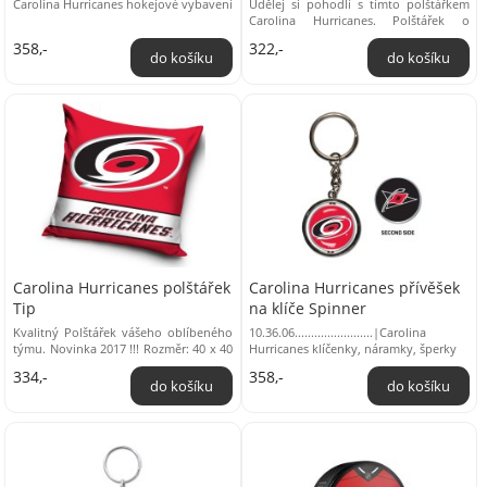
Carolina Hurricanes hokejové vybavení
Udělej si pohodlí s tímto polštářkem
Carolina Hurricanes. Polštářek o
rozměrech 40 x 40 cm je příjemný a
358,-
322,-
praktický, ...
Carolina Hurricanes polštářek
Carolina Hurricanes přívěšek
Tip
na klíče Spinner
Kvalitný Polštářek vášeho oblíbeného
10.36.06........................|Carolina
týmu. Novinka 2017 !!! Rozměr: 40 x 40
Hurricanes klíčenky, náramky, šperky
cm Materiál: 100% polyester Oficiální ...
334,-
358,-