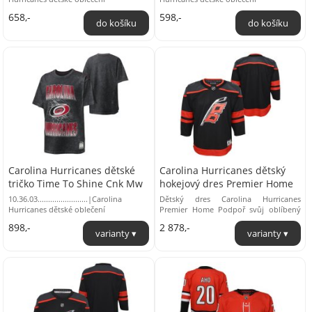
658,-
598,-
Carolina Hurricanes dětské
Carolina Hurricanes dětský
tričko Time To Shine Cnk Mw
hokejový dres Premier Home
10.36.03........................|Carolina
Dětský dres Carolina Hurricanes
Hurricanes dětské oblečení
Premier Home Podpoř svůj oblíbený
tým a trénuj ve stejných dresech jako
898,-
2 878,-
profesionální ...