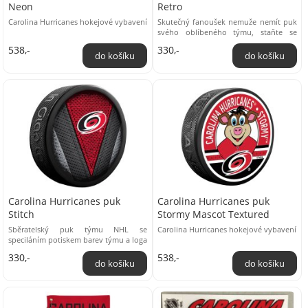
Neon
Retro
Carolina Hurricanes hokejové vybavení
Skutečný fanoušek nemuže nemít puk
svého oblíbeného týmu, staňte se
majiteli oficiálně licencovaného puku v
538,-
330,-
...
Carolina Hurricanes puk
Carolina Hurricanes puk
Stitch
Stormy Mascot Textured
Sběratelský puk týmu NHL se
Carolina Hurricanes hokejové vybavení
speciláním potiskem barev týmu a loga
na přední straně
330,-
538,-