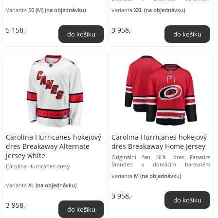
provedení, navržený a vyrobený jako
Varianta
50 (M) (na objednávku)
Varianta
XXL (na objednávku)
fan verze on ice ...
5 158,-
3 958,-
Carolina Hurricanes hokejový
Carolina Hurricanes hokejový
dres Breakaway Alternate
dres Breakaway Home Jersey
Jersey white
Originální fan NHL dres Fanatics
Branded v domácím barevném
Carolina Hurricanes dresy
provedení, navržený a vyrobený jako
Varianta
M (na objednávku)
fan verze on ice ...
Varianta
XL (na objednávku)
3 958,-
3 958,-