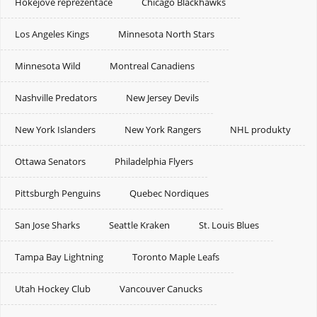
Hokejové reprezentace
Chicago Blackhawks
Los Angeles Kings
Minnesota North Stars
Minnesota Wild
Montreal Canadiens
Nashville Predators
New Jersey Devils
New York Islanders
New York Rangers
NHL produkty
Ottawa Senators
Philadelphia Flyers
Pittsburgh Penguins
Quebec Nordiques
San Jose Sharks
Seattle Kraken
St. Louis Blues
Tampa Bay Lightning
Toronto Maple Leafs
Utah Hockey Club
Vancouver Canucks