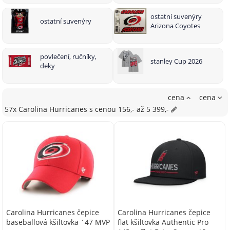
ostatní suvenýry
ostatní suvenýry
Arizona Coyotes
povlečení, ručníky,
stanley Cup 2026
deky
cena
cena
57x Carolina Hurricanes
s cenou
156,- až 5 399,-
Carolina Hurricanes čepice
Carolina Hurricanes čepice
baseballová kšiltovka ´47 MVP
flat kšiltovka Authentic Pro