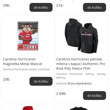
vynikne mezi ostatními. Logo tohoto
298,-
214,-
hokejové celku ...
Carolina Hurricanes
Carolina Hurricanes pánská
magnetka Metal Mascot
mikina s kapucí Authentic Pro
Rink Poly Fleece POH
Carolina Hurricanes ostatní suvenýry
Carolina Hurricanes mikiny, bundy,
kalhoty
238,-
Varianta
M (na objednávku)
2 698,-