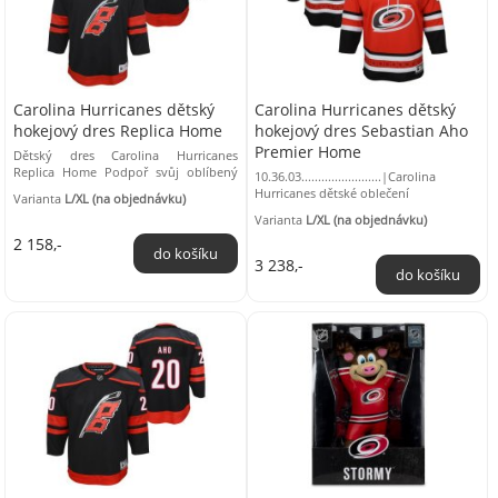
Carolina Hurricanes dětský
Carolina Hurricanes dětský
hokejový dres Replica Home
hokejový dres Sebastian Aho
Premier Home
Dětský dres Carolina Hurricanes
Replica Home Podpoř svůj oblíbený
10.36.03........................|Carolina
tým a trénuj ve stejných dresech jako
Hurricanes dětské oblečení
Varianta
L/XL (na objednávku)
profesionální ...
Varianta
L/XL (na objednávku)
2 158,-
3 238,-