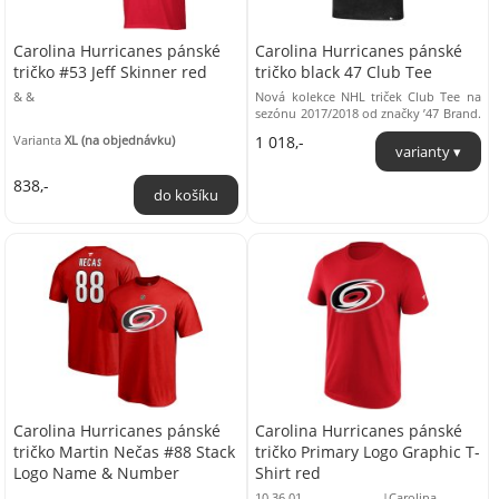
Carolina Hurricanes pánské
Carolina Hurricanes pánské
tričko #53 Jeff Skinner red
tričko black 47 Club Tee
& &
Nová kolekce NHL triček Club Tee na
sezónu 2017/2018 od značky ’47 Brand.
Materiál: 70% bavlna, 30% polyester
Varianta
XL (na objednávku)
1 018,-
Oficiálně ...
838,-
Carolina Hurricanes pánské
Carolina Hurricanes pánské
tričko Martin Nečas #88 Stack
tričko Primary Logo Graphic T-
Logo Name & Number
Shirt red
10.36.01........................|Carolina