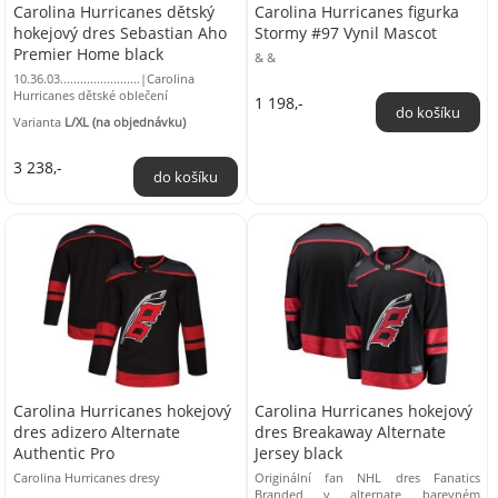
Carolina Hurricanes dětský
Carolina Hurricanes figurka
hokejový dres Sebastian Aho
Stormy #97 Vynil Mascot
Premier Home black
& &
10.36.03........................|Carolina
Hurricanes dětské oblečení
1 198,-
Varianta
L/XL (na objednávku)
3 238,-
Carolina Hurricanes hokejový
Carolina Hurricanes hokejový
dres adizero Alternate
dres Breakaway Alternate
Authentic Pro
Jersey black
Carolina Hurricanes dresy
Originální fan NHL dres Fanatics
Branded v alternate barevném