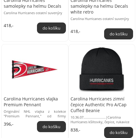
Carolina Hurricanes
Carolina Hurricanes
samolepky na helmu Decals
samolepky na helmu Decals
white retro
Carolina Hurricanes ostatní suvenýry
Carolina Hurricanes ostatní suvenýry
418,-
418,-
Carolina Hurricanes vlajka
Carolina Hurricanes zimní
Premium Pennant
čepice Authentic Pro A/Cap
Cuffed Beanie
Originální NHL vlajka z kolekce
"Premium Pennant," od firmy
10.36.07........................|Carolina
"WinCraft. " Rozměry: 30,5cm x 76,2cm.
Hurricanes kšiltovky, čepice, rukavice
396,-
...
838,-