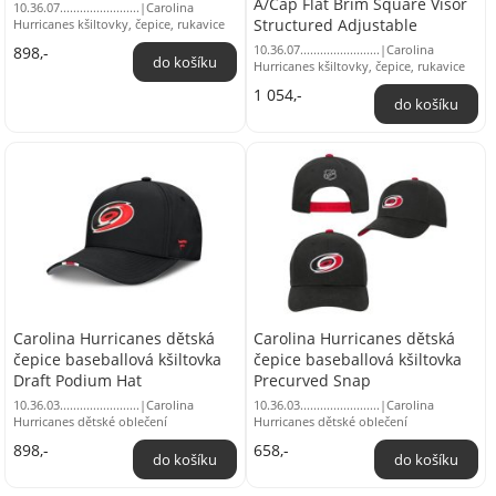
A/Cap Flat Brim Square Visor
10.36.07........................|Carolina
Structured Adjustable
Hurricanes kšiltovky, čepice, rukavice
10.36.07........................|Carolina
898,-
Hurricanes kšiltovky, čepice, rukavice
1 054,-
Carolina Hurricanes dětská
Carolina Hurricanes dětská
čepice baseballová kšiltovka
čepice baseballová kšiltovka
Draft Podium Hat
Precurved Snap
10.36.03........................|Carolina
10.36.03........................|Carolina
Hurricanes dětské oblečení
Hurricanes dětské oblečení
898,-
658,-