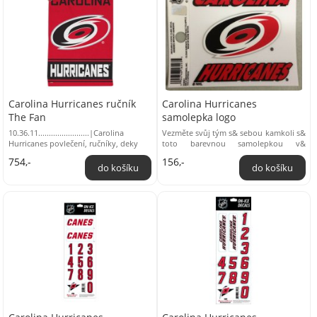
Carolina Hurricanes ručník
Carolina Hurricanes
The Fan
samolepka logo
10.36.11........................|Carolina
Vezměte svůj tým s& sebou kamkoli s&
Hurricanes povlečení, ručníky, deky
toto barevnou samolepkou v&
podobě loga & & & & * Ideální ...
754,-
156,-