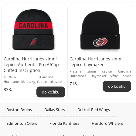
Carolina Hurricanes zimní
Carolina Hurricanes zimní
čepice Authentic Pro A/Cap
čepice haymaker
Cuffed inscription
Pletená zimní čepice Carolina
Hurricanes Haymaker vždy najde
10.36.07........................|Carolina
využití! Hřejivý materiál se spolehlivě
Hurricanes kšiltovky, čepice, rukavice
718,-
postará o ...
838,-
Boston Bruins
Dallas Stars
Detroit Red Wings
Edmonton Oilers
Florida Panthers
Hartford Whalers