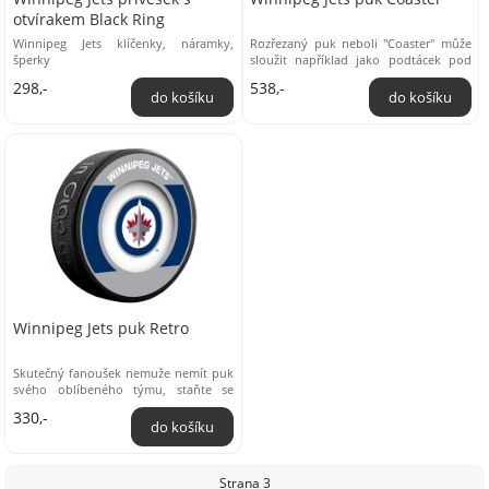
otvírakem Black Ring
Winnipeg Jets klíčenky, náramky,
Rozřezaný puk neboli "Coaster" může
šperky
sloužit například jako podtácek pod
nápoj. Puk je rozřezán na 4 ...
298,-
538,-
Winnipeg Jets puk Retro
Skutečný fanoušek nemuže nemít puk
svého oblíbeného týmu, staňte se
majiteli oficiálně licencovaného puku v
330,-
...
Strana 3