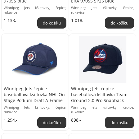
970SS blue
ERA 970SS SP26 blue
Winnipeg Jets kšiltovky, čepice,
Winnipeg Jets kšiltovky, čepice,
rukavice
rukavice
1 138,-
1 018,-
Winnipeg Jets čepice
Winnipeg Jets čepice
baseballová kšiltovka NHL On
baseballová kšiltovka Team
Stage Podium Draft A-Frame
Ground 2.0 Pro Snapback
Winnipeg Jets kšiltovky, čepice,
Winnipeg Jets kšiltovky, čepice,
rukavice
rukavice
1 294,-
898,-