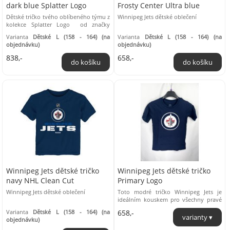
dark blue Splatter Logo
Frosty Center Ultra blue
Dětské tričko tvého oblíbeného týmu z
Winnipeg Jets dětské oblečení
kolekce Splatter Logo od značky
Fanatics Branded. Materiál: 100%
Varianta
Dětské L (158 - 164) (na
Varianta
Dětské L (158 - 164) (na
bavlna ...
objednávku)
objednávku)
838,-
658,-
Winnipeg Jets dětské tričko
Winnipeg Jets dětské tričko
navy NHL Clean Cut
Primary Logo
Winnipeg Jets dětské oblečení
Toto modré tričko Winnipeg Jets je
ideálním kouskem pro všechny pravé
hokejové fanoušky. Tričko je vyrobeno
Varianta
Dětské L (158 - 164) (na
658,-
z ...
objednávku)