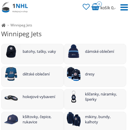
0
košík 0,-
›
Winnipeg Jets
Winnipeg Jets
batohy, tašky, vaky
dámské oblečení
dětské oblečení
dresy
klíčenky, náramky,
hokejové vybavení
šperky
kšiltovky, čepice,
mikiny, bundy,
rukavice
kalhoty