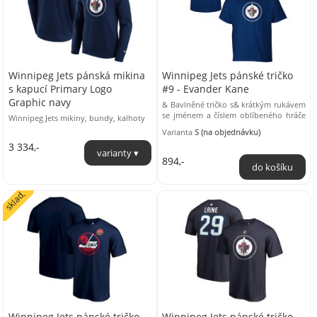
Winnipeg Jets pánská mikina
Winnipeg Jets pánské tričko
s kapucí Primary Logo
#9 - Evander Kane
Graphic navy
& Bavlněné tričko s& krátkým rukávem
se jménem a číslem oblíbeného hráče
Winnipeg Jets mikiny, bundy, kalhoty
na zádech a s& logem ...
Varianta
S (na objednávku)
3 334,-
894,-
sklad.
Winnipeg Jets pánské tričko
Winnipeg Jets pánské tričko