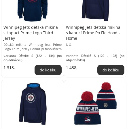
Winnipeg Jets dětská mikina
Winnipeg Jets dětská mikina
s kapucí Prime Logo Third
s kapucí Prime Po Flc Hood -
Jersey
Home
Dětská mikina Winnipeg Jets Prime
& &
Logo Third Jersey Pokud jsi fanouškem
týmu Winnipeg Jets, tak tato mikina
Varianta
Dětské S (122 - 134) (na
Varianta
Dětské S (122 - 128) (na
kolekce ...
objednávku)
objednávku)
1 318,-
1 438,-