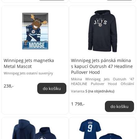
Winnipeg Jets magnetka
Winnipeg Jets pánská mikina
Metal Mascot
s kapucí Outrush 47 Headline
Pullover Hood
Winnipeg Jets ostatní suvenýry
Mikina Winnipeg Jets Outrush ’47
HEADLINE Pullover Hood Oficiální
238,-
produkt NHL Material: 60% Bavlna,
Varianta
S (na objednávku)
40% Polyester
1 798,-