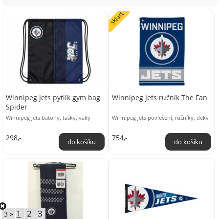
sklad.
Winnipeg Jets pytlík gym bag
Winnipeg Jets ručník The Fan
Spider
Winnipeg Jets batohy, tašky, vaky
Winnipeg Jets povlečení, ručníky, deky
298,-
754,-
1
2
3
3 »