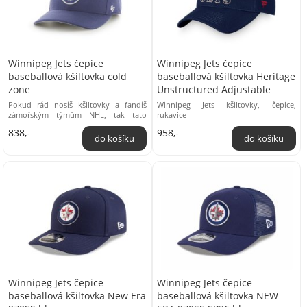
Winnipeg Jets čepice
Winnipeg Jets čepice
baseballová kšiltovka cold
baseballová kšiltovka Heritage
zone
Unstructured Adjustable
Pokud rád nosíš kšiltovky a fandíš
Winnipeg Jets kšiltovky, čepice,
zámořským týmům NHL, tak tato
rukavice
kolekce kšiltovek Cold Zone je přímo
838,-
958,-
pro tebe! ...
Winnipeg Jets čepice
Winnipeg Jets čepice
baseballová kšiltovka New Era
baseballová kšiltovka NEW