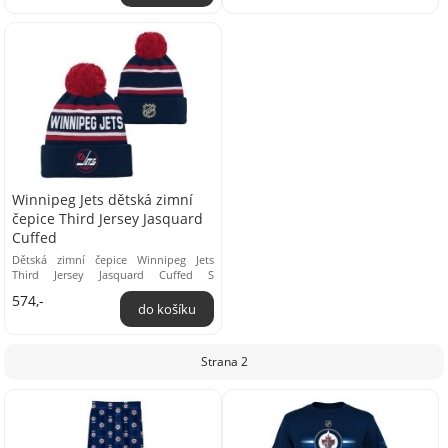
Winnipeg Jets dětská zimní
čepice Third Jersey Jasquard
Cuffed
Dětská zimní čepice Winnipeg Jets
Third Jersey Jasquard Cuffed S
pletenou zimní čepicí Winnipeg Jets
574,-
kolekce Third ...
Strana 2