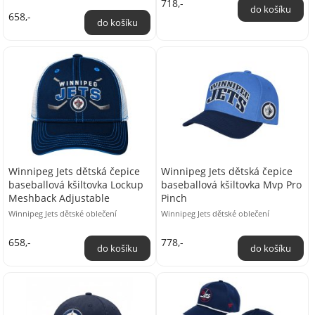
718,-
přední straně ...
658,-
Winnipeg Jets dětská čepice
Winnipeg Jets dětská čepice
baseballová kšiltovka Lockup
baseballová kšiltovka Mvp Pro
Meshback Adjustable
Pinch
Winnipeg Jets dětské oblečení
Winnipeg Jets dětské oblečení
658,-
778,-