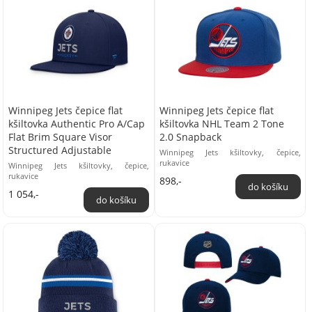
Winnipeg Jets čepice flat
Winnipeg Jets čepice flat
kšiltovka Authentic Pro A/Cap
kšiltovka NHL Team 2 Tone
Flat Brim Square Visor
2.0 Snapback
Structured Adjustable
Winnipeg Jets kšiltovky, čepice,
rukavice
Winnipeg Jets kšiltovky, čepice,
rukavice
898,-
1 054,-