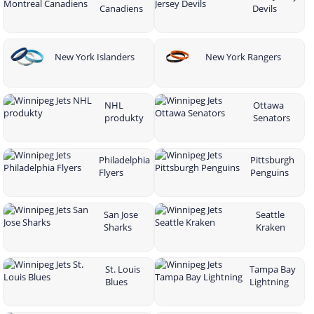
Canadiens
Devils
New York Islanders
New York Rangers
NHL
Ottawa
produkty
Senators
Philadelphia
Pittsburgh
Flyers
Penguins
San Jose
Seattle
Sharks
Kraken
St. Louis
Tampa Bay
Blues
Lightning