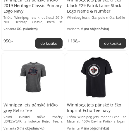
2019 Heritage Classic Primary
black #29 Patrik Laine Stack
Logo Navy
Logo Name & Number
Tričko Winnipeg Jets k události 2019
Winnipeg Jets trička, polo trička, košile
NHL Heritage Classic, která se
uskuteční 26. 10. 2019 mezi týmy
Varianta
XXL (skladem)
Varianta
M (na objednávku)
Calgary Flames ...
950,-
1 198,-
Winnipeg Jets pánské tričko
Winnipeg Jets pánské tričko
grey Retro Tee
Imprint Echo Tee navy
Velmi kvalitní tričko značky
Tričko Winnipeg Jets Imprint Echo Tee
LEVELWEAR, z kolekce Retro Tee, s
Material: 100% Bavlna Potisk s logem
logem týmu NHL na hrudi v prémiové
týmu na hrudi Oficiálně licencovaný
Varianta
S (na objednávku)
Varianta
M (na objednávku)
kvalitě. Materiál: ...
produkt