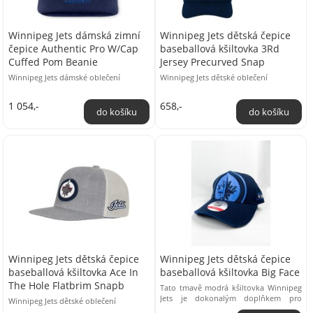
Winnipeg Jets dámská zimní
Winnipeg Jets dětská čepice
čepice Authentic Pro W/Cap
baseballová kšiltovka 3Rd
Cuffed Pom Beanie
Jersey Precurved Snap
Winnipeg Jets dámské oblečení
Winnipeg Jets dětské oblečení
1 054,-
658,-
Winnipeg Jets dětská čepice
Winnipeg Jets dětská čepice
baseballová kšiltovka Ace In
baseballová kšiltovka Big Face
The Hole Flatbrim Snapb
Tato tmavě modrá kšiltovka Winnipeg
Jets je dokonalým doplňkem pro
Winnipeg Jets dětské oblečení
každého sportovního fanouška. Na