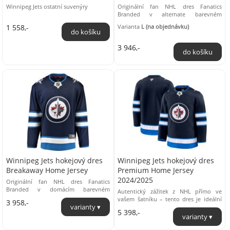
Winnipeg Jets ostatní suvenýry
Originální fan NHL dres Fanatics
Branded v alternate barevném
provedení, navržený a vyrobený jako
1 558,-
Varianta
L (na objednávku)
fan verze on ice ...
3 946,-
Winnipeg Jets hokejový dres
Winnipeg Jets hokejový dres
Breakaway Home Jersey
Premium Home Jersey
2024/2025
Originální fan NHL dres Fanatics
Branded v domácím barevném
Autentický zážitek z NHL přímo ve
provedení, navržený a vyrobený jako
vašem šatníku – tento dres je ideální
3 958,-
fan verze on ice ...
volbou pro každého fanouška, který ...
5 398,-