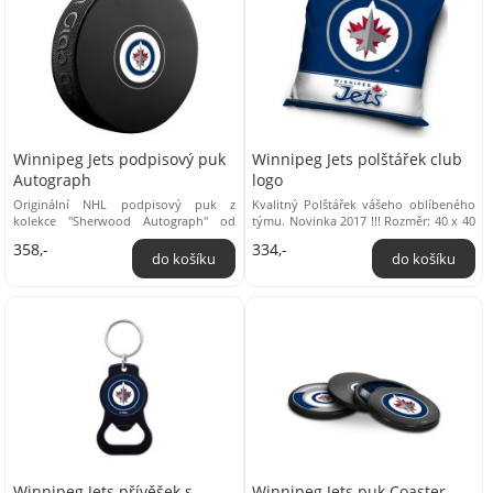
Winnipeg Jets podpisový puk
Winnipeg Jets polštářek club
Autograph
logo
Originální NHL podpisový puk z
Kvalitný Polštářek vášeho oblíbeného
kolekce "Sherwood Autograph" od
týmu. Novinka 2017 !!! Rozměr: 40 x 40
firmy od firmy Sherwood. Stejná
cm Materiál: 100% polyester Oficiální ...
358,-
334,-
gramáž a materiál, ...
Winnipeg Jets přívěšek s
Winnipeg Jets puk Coaster