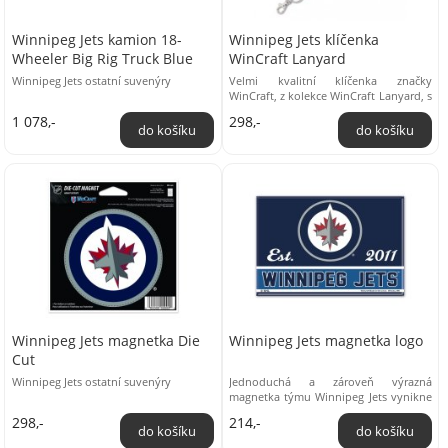
Winnipeg Jets kamion 18-
Winnipeg Jets klíčenka
Wheeler Big Rig Truck Blue
WinCraft Lanyard
Winnipeg Jets ostatní suvenýry
Velmi kvalitní klíčenka značky
WinCraft, z kolekce WinCraft Lanyard, s
logem týmu NHL v prémiové kvalitě.
1 078,-
298,-
Materiál: ...
Winnipeg Jets magnetka Die
Winnipeg Jets magnetka logo
Cut
Winnipeg Jets ostatní suvenýry
Jednoduchá a zároveň výrazná
magnetka týmu Winnipeg Jets vynikne
mezi ostatními. Logo tohoto hokejové
298,-
214,-
celku můžeš ...