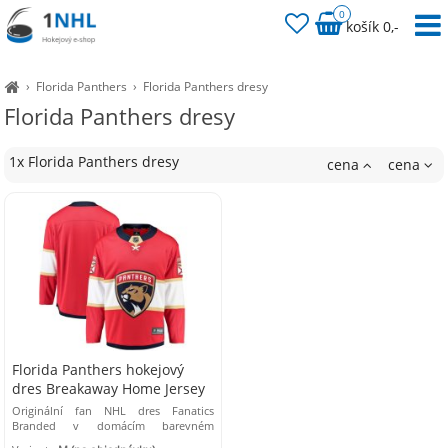
0
košík 0,-
›
Florida Panthers
›
Florida Panthers dresy
Florida Panthers dresy
1x Florida Panthers dresy
cena
cena
Florida Panthers hokejový
dres Breakaway Home Jersey
Originální fan NHL dres Fanatics
Branded v domácím barevném
provedení, navržený a vyrobený jako