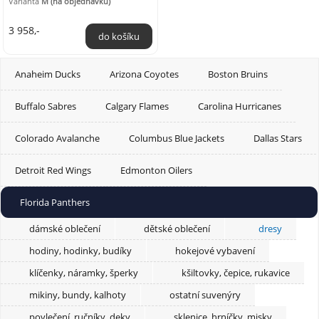
Varianta
M (na objednávku)
fan verze on ice ...
3 958,-
Anaheim Ducks
Arizona Coyotes
Boston Bruins
Buffalo Sabres
Calgary Flames
Carolina Hurricanes
Colorado Avalanche
Columbus Blue Jackets
Dallas Stars
Detroit Red Wings
Edmonton Oilers
Florida Panthers
dámské oblečení
dětské oblečení
dresy
hodiny, hodinky, budíky
hokejové vybavení
klíčenky, náramky, šperky
kšiltovky, čepice, rukavice
mikiny, bundy, kalhoty
ostatní suvenýry
povlečení, ručníky, deky
sklenice, hrníčky, misky