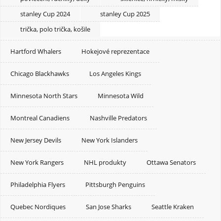
stanley Cup 2024
stanley Cup 2025
trička, polo trička, košile
Hartford Whalers
Hokejové reprezentace
Chicago Blackhawks
Los Angeles Kings
Minnesota North Stars
Minnesota Wild
Montreal Canadiens
Nashville Predators
New Jersey Devils
New York Islanders
New York Rangers
NHL produkty
Ottawa Senators
Philadelphia Flyers
Pittsburgh Penguins
Quebec Nordiques
San Jose Sharks
Seattle Kraken