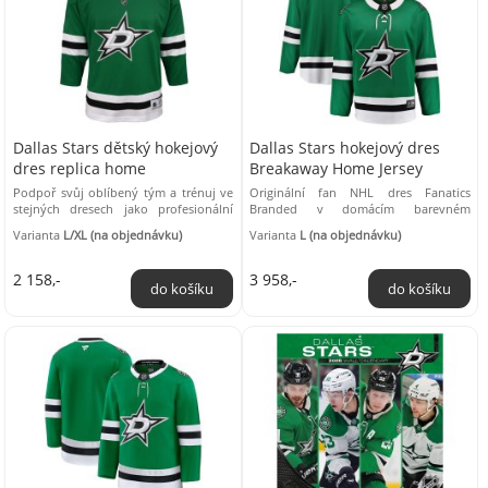
Dallas Stars dětský hokejový
Dallas Stars hokejový dres
dres replica home
Breakaway Home Jersey
Podpoř svůj oblíbený tým a trénuj ve
Originální fan NHL dres Fanatics
stejných dresech jako profesionální
Branded v domácím barevném
hokejisté. Nenech si ujít repliku
provedení, navržený a vyrobený jako
Varianta
L/XL (na objednávku)
Varianta
L (na objednávku)
domácího ...
fan verze on ice ...
2 158,-
3 958,-