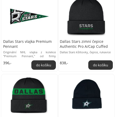
Dallas Stars vlajka Premium
Dallas Stars zimní čepice
Pennant
Authentic Pro A/Cap Cuffed
Originální NHL vlajka z kolekce
Dallas Stars kšiltovky, čepice, rukavice
"Premium Pennant," od firmy
"WinCraft. " Rozměry: 30,5cm x 76,2cm.
396,-
838,-
...