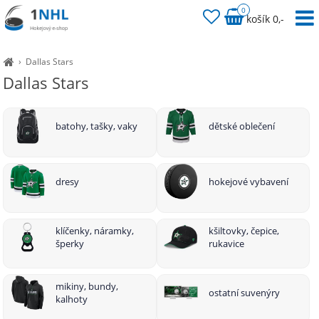
0
košík 0,-
›
Dallas Stars
Dallas Stars
batohy, tašky, vaky
dětské oblečení
dresy
hokejové vybavení
klíčenky, náramky,
kšiltovky, čepice,
šperky
rukavice
mikiny, bundy,
ostatní suvenýry
kalhoty