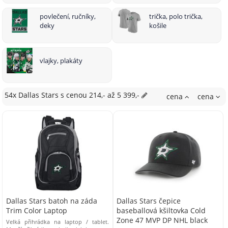
povlečení, ručníky,
trička, polo trička,
deky
košile
vlajky, plakáty
54x Dallas Stars
s cenou
214,- až 5 399,-
cena
cena
Dallas Stars batoh na záda
Dallas Stars čepice
Trim Color Laptop
baseballová kšiltovka Cold
Zone 47 MVP DP NHL black
Velká přihrádka na laptop / tablet.