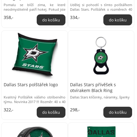
Pomalu se blíží zima, ke které
Udělej si pohodlí s tímto polštářkem
neodmyslitelně patří hokej. Pokud jste
Dallas Stars. Polštářek o rozměrech 40
příznivcem týmu Dallas Stars, tak tento
x 40 cm je příjemný a praktický, ...
358,-
334,-
podpisový ...
Dallas Stars polštářek logo
Dallas Stars přívěšek s
otvírakem Black Ring
Kvalitný Polštářek vášeho oblíbeného
Dallas Stars klíčenky, náramky, šperky
týmu. Novinka 2017 !!! Rozměr: 40 x 40
cm Materiál: 100% polyester Oficiální ...
322,-
298,-