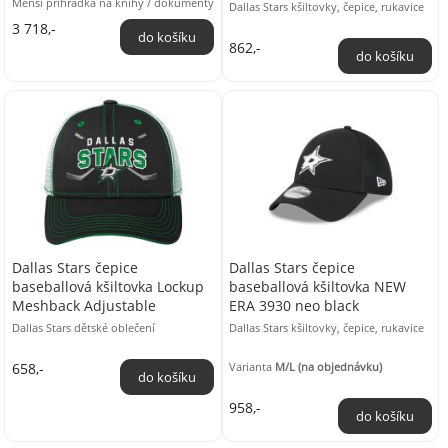
Menší přihrádka na knihy / dokumenty
Dallas Stars kšiltovky, čepice, rukavice
Kapsa na MP3 / Media Boční kapsy
3 718,-
Polstrovaná ...
862,-
Dallas Stars čepice
Dallas Stars čepice
baseballová kšiltovka Lockup
baseballová kšiltovka NEW
Meshback Adjustable
ERA 3930 neo black
Dallas Stars dětské oblečení
Dallas Stars kšiltovky, čepice, rukavice
658,-
Varianta
M/L (na objednávku)
958,-