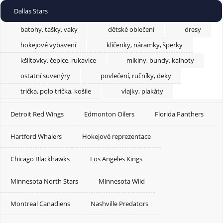
Dallas Stars
batohy, tašky, vaky
dětské oblečení
dresy
hokejové vybavení
klíčenky, náramky, šperky
kšiltovky, čepice, rukavice
mikiny, bundy, kalhoty
ostatní suvenýry
povlečení, ručníky, deky
trička, polo trička, košile
vlajky, plakáty
Detroit Red Wings
Edmonton Oilers
Florida Panthers
Hartford Whalers
Hokejové reprezentace
Chicago Blackhawks
Los Angeles Kings
Minnesota North Stars
Minnesota Wild
Montreal Canadiens
Nashville Predators