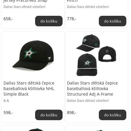
Jersey Precurved Snap
Pinch
Dallas Stars dětské oblečení
Dallas Stars dětské oblečení
658,-
778,-
Dallas Stars dětská čepice
Dallas Stars dětská čepice
baseballová kšiltovka NHL
baseballová kšiltovka
Simple Black
Structured Adj A-Frame
& &
Dallas Stars dětské oblečení
598,-
898,-