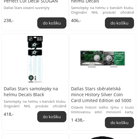
Perfect Cut Decal SLOGAN
helmu Decals
Dallas Stars ostatní suvenýry
Samolepky na helmu v barvách klubu.
Originální NHL produkt oficiálně
dovezený z USA.
238,-
406,-
Dallas Stars samolepky na
Dallas Stars sběratelská
helmu Decals Black
mince History Silver Coin
Card Limited Edition od 5000
Samolepky na helmu v barvách klubu.
Originální NHL produkt oficiálně
Oslavte historii svého týmu s touto
dovezený z USA.
limitovanou edicí mincovní karty.
418,-
Každá stříbrem potažená mince má
1 438,-
průměr ...