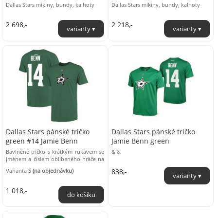
Dallas Stars mikiny, bundy, kalhoty
Dallas Stars mikiny, bundy, kalhoty
2 698,-
2 218,-
Dallas Stars pánské tričko
Dallas Stars pánské tričko
green #14 Jamie Benn
Jamie Benn green
Bavlněné tričko s krátkým rukávem se
& &
jménem a číslem oblíbeného hráče na
zádech a s logem klubu NHL na hrudi.
Varianta
S (na objednávku)
838,-
...
1 018,-