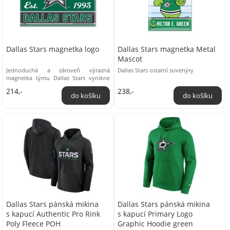
Dallas Stars magnetka logo
Dallas Stars magnetka Metal
Mascot
Jednoduchá a zároveň výrazná
Dallas Stars ostatní suvenýry
magnetka týmu Dallas Stars vynikne
mezi ostatními. Logo tohoto hokejové
214,-
238,-
celku můžeš ...
Dallas Stars pánská mikina
Dallas Stars pánská mikina
s kapucí Authentic Pro Rink
s kapucí Primary Logo
Poly Fleece POH
Graphic Hoodie green